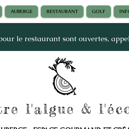
AUBERGE
RESTAURANT
GOLF
INF
 pour le restaurant sont ouvertes, app
​​​
re l'algue & l'éc