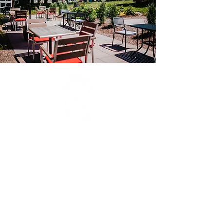
CONTACT
Tél : +1 418 738 2850
algue.ecorce@gmail.com
372 rue Principale, St-Mathieu-de-
Rioux, Québec, Canada G0L 3T0